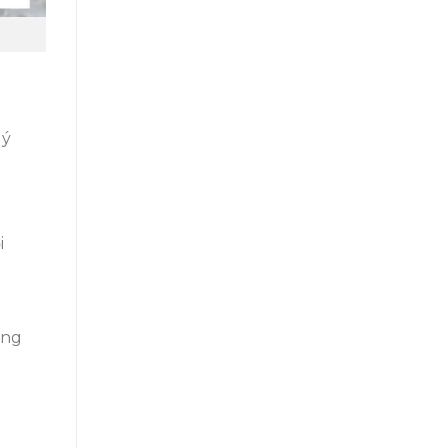
lý
i
ông