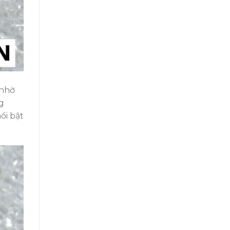
 nhờ
g
ổi bật