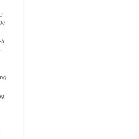
sử
 độ
và
.
úng
ng