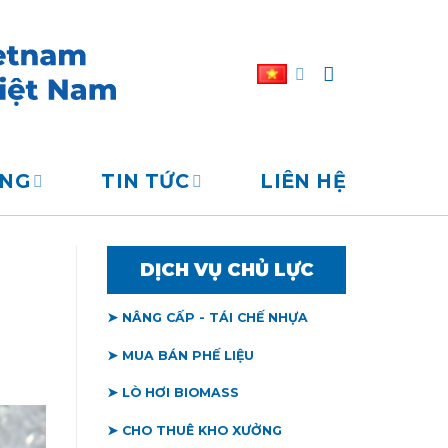
ỐNG
TIN TỨC
LIÊN HỆ
DỊCH VỤ CHỦ LỰC
➤ NÂNG CẤP - TÁI CHẾ NHỰA
➤ MUA BÁN PHẾ LIỆU
➤ LÒ HƠI BIOMASS
➤ CHO THUÊ KHO XƯỞNG