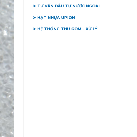
➤ TƯ VẤN ĐẦU TƯ NƯỚC NGOÀI
➤ HẠT NHỰA UPION
➤ HỆ THỐNG THU GOM - XỬ LÝ