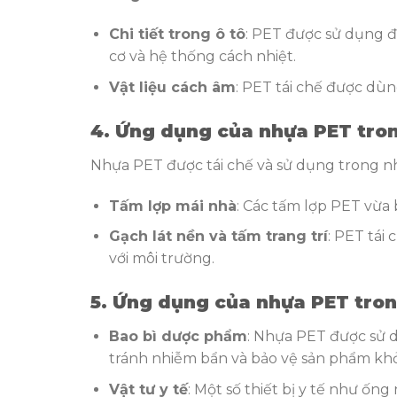
Chi tiết trong ô tô
: PET được sử dụng đ
cơ và hệ thống cách nhiệt.
Vật liệu cách âm
: PET tái chế được dùn
4. Ứng dụng của nhựa PET tro
Nhựa PET được tái chế và sử dụng trong n
Tấm lợp mái nhà
: Các tấm lợp PET vừa 
Gạch lát nền và tấm trang trí
: PET tái 
với môi trường.
5. Ứng dụng của nhựa PET tron
Bao bì dược phẩm
: Nhựa PET được sử 
tránh nhiễm bẩn và bảo vệ sản phẩm khỏ
Vật tư y tế
: Một số thiết bị y tế như ố