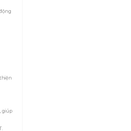
 động
 thiện
 giúp
T.