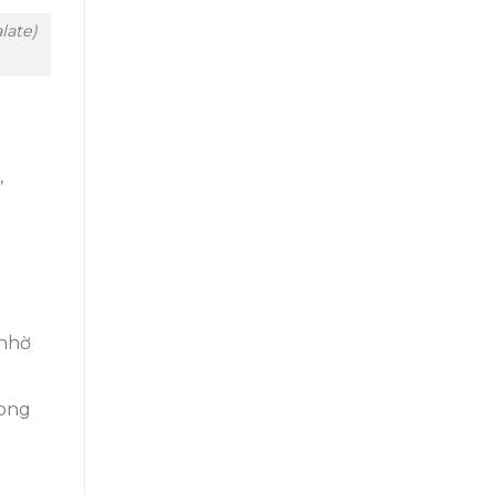
late)
,
 nhờ
rong